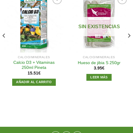
Añadir
Añadir
a la
a la
SIN EXISTENCIAS
lista de
lista de
deseos
deseos
CALCIO/MINERALES
CALCIO/MINERALES
Calcio D3 + Vitaminas
Hueso de jibia S 250gr
250ml Pineta
3.95
€
15.51
€
LEER MÁS
AÑADIR AL CARRITO