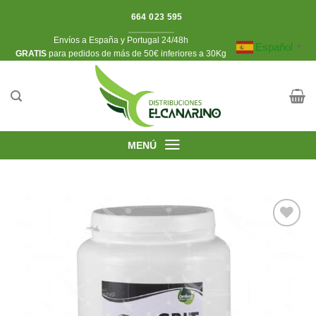
Saltar
664 023 595
al
Envíos a España y Portugal 24/48h
contenido
Español
▼
​GRATIS
para pedidos de más de 50€ inferiores a 30Kg
MENÚ
Añadir
a la
lista de
deseos