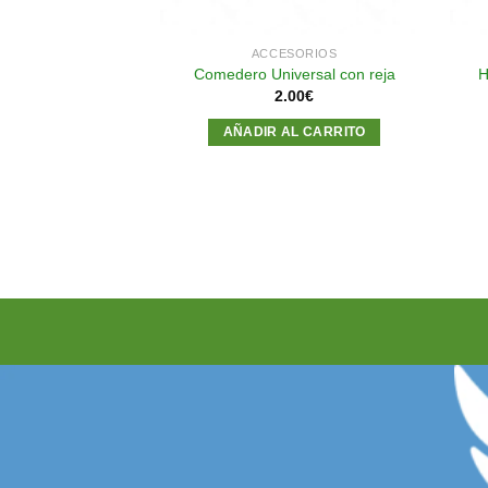
SORIOS
ACCESORIOS
anchos en plástico
Comedero Universal con reja
H
90
€
2.00
€
R MÁS
AÑADIR AL CARRITO