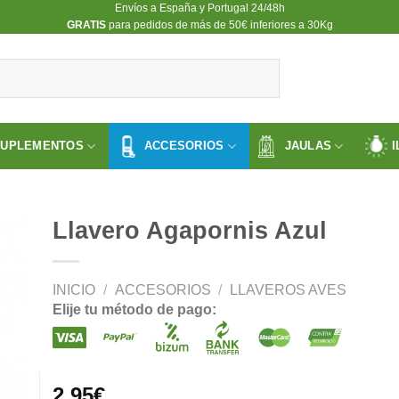
Envíos a España y Portugal 24/48h
​GRATIS
para pedidos de más de 50€ inferiores a 30Kg
SUPLEMENTOS
ACCESORIOS
JAULAS
I
Llavero Agapornis Azul
INICIO
/
ACCESORIOS
/
LLAVEROS AVES
ir
Elije tu método de pago:
a
 de
os
2.95
€