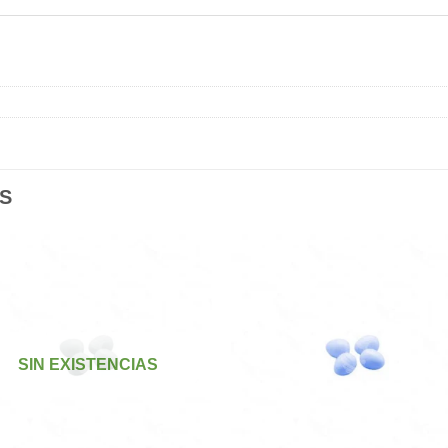
S
Añadir
Aña
a la
a l
lista de
lista
SIN EXISTENCIAS
deseos
des