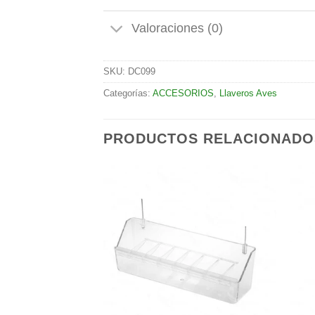
Valoraciones (0)
SKU:
DC099
Categorías:
ACCESORIOS
,
Llaveros Aves
PRODUCTOS RELACIONADO
Añadir
Añadir
a la
a la
lista de
lista de
STENCIAS
deseos
deseos