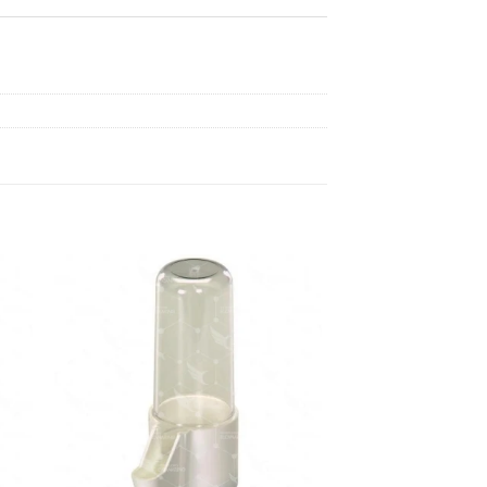
dir
Añadir
a
a la
 de
lista de
eos
deseos