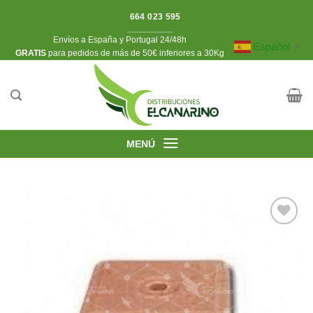
Saltar
664 023 595
al
Envíos a España y Portugal 24/48h
contenido
Español
▼
​GRATIS
para pedidos de más de 50€ inferiores a 30Kg
MENÚ
Añadir
a la
lista de
deseos