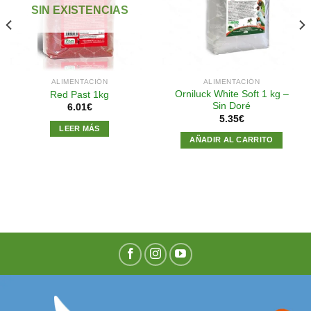
a la
a la
SIN EXISTENCIAS
lista de
lista de
deseos
deseos
ALIMENTACIÓN
ALIMENTACIÓN
Orniluck White Soft 1 kg –
Red Past 1kg
Sin Doré
6.01
€
5.35
€
LEER MÁS
AÑADIR AL CARRITO