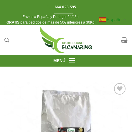
Saltar
664 023 595
al
Envíos a España y Portugal 24/48h
contenido
Español
▼
​GRATIS
para pedidos de más de 50€ inferiores a 30Kg
MENÚ
Añadir
a la
lista de
deseos