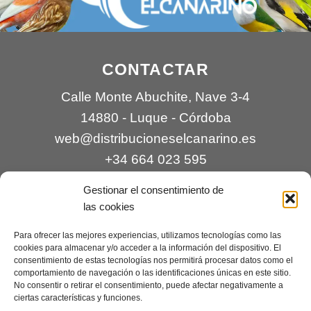
CONTACTAR
Calle Monte Abuchite, Nave 3-4
14880 - Luque - Córdoba
web@distribucioneselcanarino.es
+34 664 023 595
Gestionar el consentimiento de
las cookies
Para ofrecer las mejores experiencias, utilizamos tecnologías como las
cookies para almacenar y/o acceder a la información del dispositivo. El
consentimiento de estas tecnologías nos permitirá procesar datos como el
comportamiento de navegación o las identificaciones únicas en este sitio.
Contacto
|
Incidencias
|
Devoluciones
|
No consentir o retirar el consentimiento, puede afectar negativamente a
ciertas características y funciones.
Condiciones generales