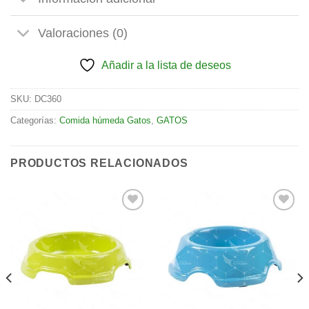
Valoraciones (0)
Añadir a la lista de deseos
SKU:
DC360
Categorías:
Comida húmeda Gatos
,
GATOS
PRODUCTOS RELACIONADOS
Añadir
Añadir
a la
a la
lista de
lista de
deseos
deseos