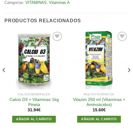
Categorías:
VITAMINAS
,
Vitaminas A
PRODUCTOS RELACIONADOS
Añadir
Añadir
a la
a la
lista de
lista de
deseos
deseos
CALCIO/MINERALES
MULTIVITAMÍNICOS
Calcio D3 + Vitaminas 1kg
Vitazim 250 ml (Vitaminas +
Pineta
Aminoácidos)
31.94
€
15.60
€
AÑADIR AL CARRITO
AÑADIR AL CARRITO