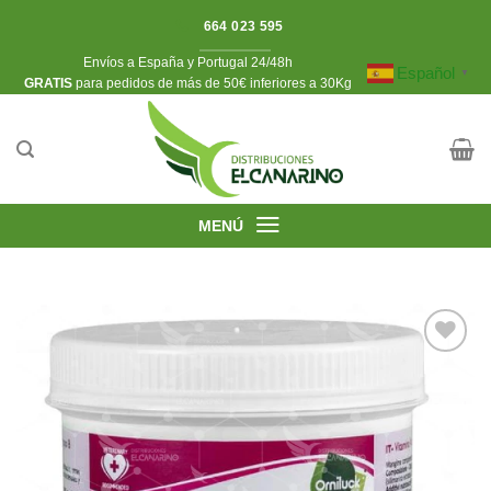
Saltar
664 023 595
al
Envíos a España y Portugal 24/48h
contenido
Español
▼
​GRATIS
para pedidos de más de 50€ inferiores a 30Kg
MENÚ
Añadir
a la
lista de
deseos