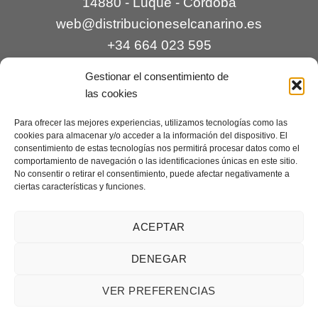
14880 - Luque - Córdoba
web@distribucioneselcanarino.es
+34 664 023 595
Gestionar el consentimiento de
las cookies
Para ofrecer las mejores experiencias, utilizamos tecnologías como las
cookies para almacenar y/o acceder a la información del dispositivo. El
consentimiento de estas tecnologías nos permitirá procesar datos como el
comportamiento de navegación o las identificaciones únicas en este sitio.
Contacto
|
Incidencias
|
Devoluciones
|
No consentir o retirar el consentimiento, puede afectar negativamente a
ciertas características y funciones.
Condiciones generales
Mantenimiento web a cargo de
Creaciones Digitales – mantenimiento web
.
ACEPTAR
DENEGAR
Aviso legal
|
Política de privacidad
|
Condiciones generales de
VER PREFERENCIAS
venta
|
Cookies
Copyright 2026 ©
Distribuciones El Canarino
¿Necesitas ayuda?
Contáctanos