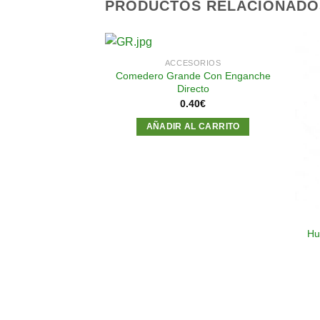
PRODUCTOS RELACIONADO
ACCESORIOS
Comedero Grande Con Enganche
Directo
Añadir
Añadir
0.40
€
a la
a la
lista de
lista de
AÑADIR AL CARRITO
deseos
deseos
SORIOS
o Nápoles
Hu
38
€
AL CARRITO