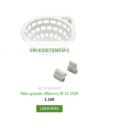
dir
Añadir
a
a la
 de
lista de
SIN EXISTENCIAS
eos
deseos
ACCESORIOS
Nido grande (Blanco) Ø 12 2GR
1.10
€
LEER MÁS