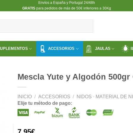
Envíos a España y Portugal 24/48h
​GRATIS
para pedidos de más de 50€ inferiores a 30Kg
SUPLEMENTOS
ACCESORIOS
JAULAS
I
Mescla Yute y Algodón 500gr 
INICIO
/
ACCESORIOS
/
NIDOS · MATERIAL DE N
ir
Elije tu método de pago:
a
 de
os
7.95
€