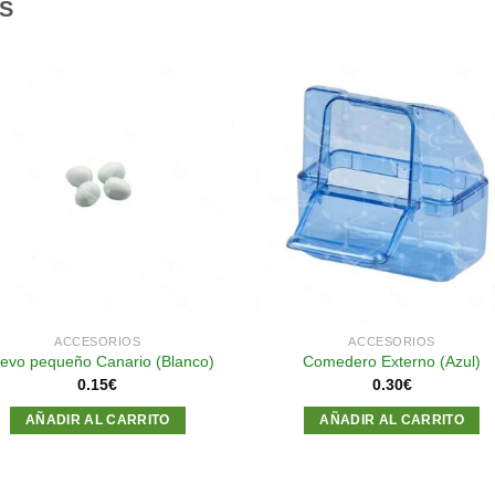
S
Añadir
Aña
a la
a l
lista de
lista
deseos
des
ACCESORIOS
ACCESORIOS
evo pequeño Canario (Blanco)
Comedero Externo (Azul)
0.15
€
0.30
€
AÑADIR AL CARRITO
AÑADIR AL CARRITO