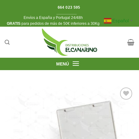
Saltar
664 023 595
al
Envíos a España y Portugal 24/48h
contenido
Español
▼
​GRATIS
para pedidos de más de 50€ inferiores a 30Kg
MENÚ
Añadir
a la
lista de
deseos