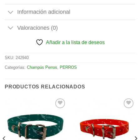
Información adicional
Valoraciones (0)
Añadir a la lista de deseos
SKU:
242940
Categorías:
Champús Perros
,
PERROS
PRODUCTOS RELACIONADOS
Añadir
Añadir
a la
a la
lista de
lista de
deseos
deseos