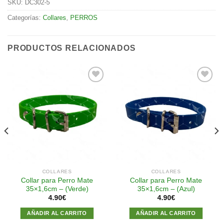
SKU:
DC302-5
Categorías:
Collares
,
PERROS
PRODUCTOS RELACIONADOS
Añadir
Añadir
a la
a la
lista de
lista de
deseos
deseos
COLLARES
COLLARES
Collar para Perro Mate
Collar para Perro Mate
35×1,6cm – (Verde)
35×1,6cm – (Azul)
4.90
€
4.90
€
AÑADIR AL CARRITO
AÑADIR AL CARRITO