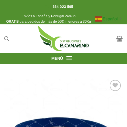
Saltar
664 023 595
al
Envíos a España y Portugal 24/48h
contenido
Español
▼
​GRATIS
para pedidos de más de 50€ inferiores a 30Kg
MENÚ
Añadir
a la
lista de
deseos