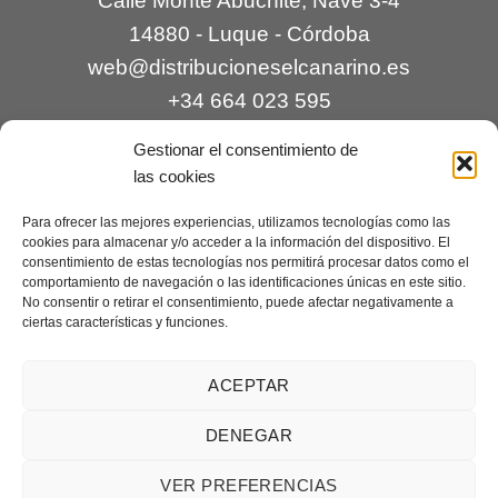
Calle Monte Abuchite, Nave 3-4
14880 - Luque - Córdoba
web@distribucioneselcanarino.es
+34 664 023 595
Gestionar el consentimiento de
las cookies
Para ofrecer las mejores experiencias, utilizamos tecnologías como las
cookies para almacenar y/o acceder a la información del dispositivo. El
consentimiento de estas tecnologías nos permitirá procesar datos como el
comportamiento de navegación o las identificaciones únicas en este sitio.
Contacto
|
Incidencias
|
Devoluciones
|
No consentir o retirar el consentimiento, puede afectar negativamente a
ciertas características y funciones.
Condiciones generales
Mantenimiento web a cargo de
Creaciones Digitales – mantenimiento web
.
ACEPTAR
DENEGAR
Aviso legal
|
Política de privacidad
|
Condiciones generales de
VER PREFERENCIAS