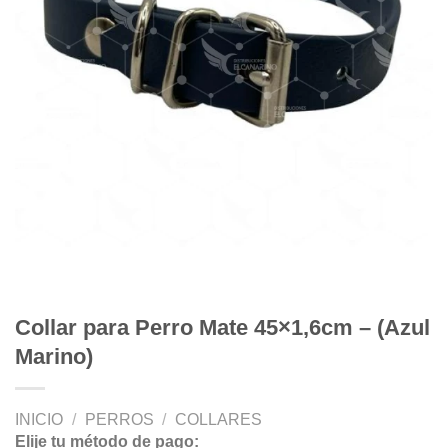
Collar para Perro Mate 45×1,6cm – (Azul
Marino)
INICIO
/
PERROS
/
COLLARES
Elije tu método de pago: