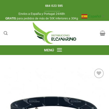
Saltar
664 023 595
al
Envíos a España y Portugal 24/48h
contenido
Español
▼
​GRATIS
para pedidos de más de 50€ inferiores a 30Kg
MENÚ
Añadir
a la
lista de
deseos