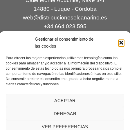
Calle Monte Abuchite, Nave 3-4
14880 - Luque - Córdoba
web@distribucioneselcanarino.es
+34 664 023 595
Gestionar el consentimiento de
las cookies
Para ofrecer las mejores experiencias, utilizamos tecnologías como las
cookies para almacenar y/o acceder a la información del dispositivo. El
consentimiento de estas tecnologías nos permitirá procesar datos como el
comportamiento de navegación o las identificaciones únicas en este sitio.
Contacto
|
Incidencias
|
Devoluciones
|
No consentir o retirar el consentimiento, puede afectar negativamente a
ciertas características y funciones.
Condiciones generales
Mantenimiento web a cargo de
Creaciones Digitales – mantenimiento web
.
ACEPTAR
DENEGAR
Aviso legal
|
Política de privacidad
|
Condiciones generales de
VER PREFERENCIAS