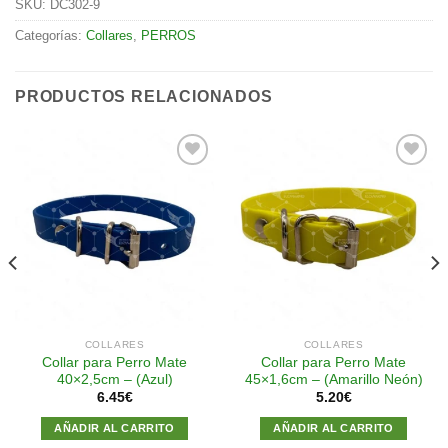
SKU:
DC302-9
Categorías:
Collares
,
PERROS
PRODUCTOS RELACIONADOS
Añadir
Añadir
a la
a la
lista de
lista de
deseos
deseos
COLLARES
COLLARES
Collar para Perro Mate
Collar para Perro Mate
40×2,5cm – (Azul)
45×1,6cm – (Amarillo Neón)
6.45
€
5.20
€
AÑADIR AL CARRITO
AÑADIR AL CARRITO