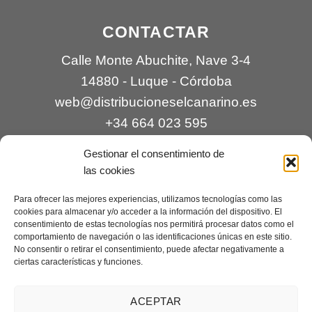
CONTACTAR
Calle Monte Abuchite, Nave 3-4
14880 - Luque - Córdoba
web@distribucioneselcanarino.es
+34 664 023 595
Gestionar el consentimiento de
las cookies
Para ofrecer las mejores experiencias, utilizamos tecnologías como las
cookies para almacenar y/o acceder a la información del dispositivo. El
consentimiento de estas tecnologías nos permitirá procesar datos como el
comportamiento de navegación o las identificaciones únicas en este sitio.
Contacto
|
Incidencias
|
Devoluciones
|
No consentir o retirar el consentimiento, puede afectar negativamente a
ciertas características y funciones.
Condiciones generales
Mantenimiento web a cargo de
Creaciones Digitales – mantenimiento web
.
ACEPTAR