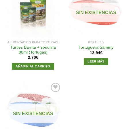
Añadir
Añadir
a la
a la
SIN EXISTENCIAS
lista de
lista de
deseos
deseos
ALIMENTACIÓN PARA TORTUGAS
REPTILES
Turtles Barrita + spirulina
Tortuguera Sammy
80ml (Tortugas)
13.94
€
2.70
€
LEER MÁS
AÑADIR AL CARRITO
Añadir
a la
SIN EXISTENCIAS
lista de
deseos