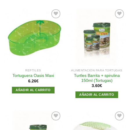
Añadir
Añadir
a la
a la
lista de
lista de
deseos
deseos
REPTILES
ALIMENTACIÓN PARA TORTUGAS
Turtles Barrita + spirulina
Tortuguera Oasis Maxi
150ml (Tortugas)
6.26
€
3.60
€
AÑADIR AL CARRITO
AÑADIR AL CARRITO