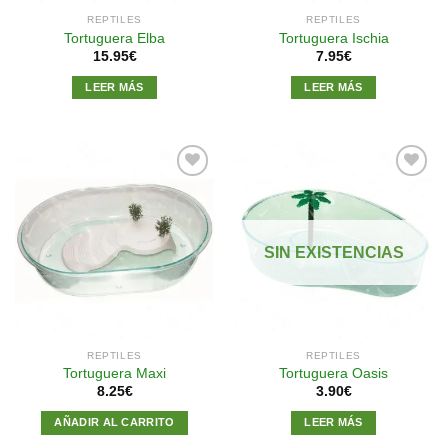
REPTILES
REPTILES
Tortuguera Elba
Tortuguera Ischia
15.95
€
7.95
€
LEER MÁS
LEER MÁS
Añadir
Añadir
a la
a la
SIN EXISTENCIAS
lista de
lista de
deseos
deseos
REPTILES
REPTILES
Tortuguera Maxi
Tortuguera Oasis
8.25
€
3.90
€
AÑADIR AL CARRITO
LEER MÁS