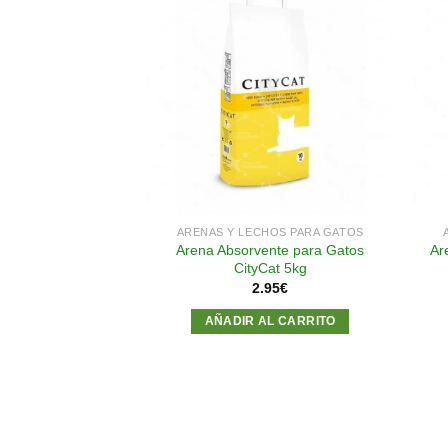
Añadir
Añadir
a la
a la
lista de
lista de
deseos
deseos
Y CORTAUÑAS
ARENAS Y LECHOS PARA GATOS
 x 12,5 cm Azul
Arena Absorvente para Gatos
Ar
 y Gatos
CityCat 5kg
75
€
2.95
€
AL CARRITO
AÑADIR AL CARRITO