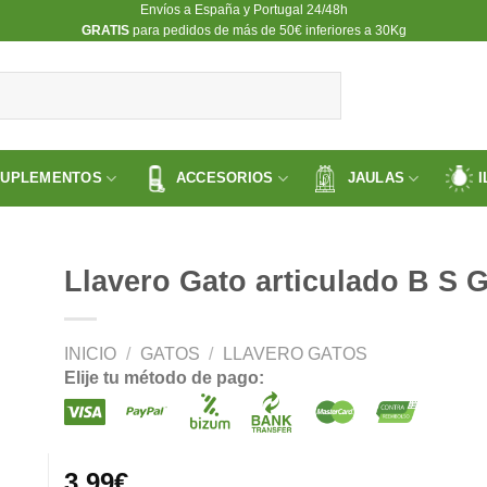
Envíos a España y Portugal 24/48h
​GRATIS
para pedidos de más de 50€ inferiores a 30Kg
SUPLEMENTOS
ACCESORIOS
JAULAS
I
Llavero Gato articulado B S 
INICIO
/
GATOS
/
LLAVERO GATOS
ir
Elije tu método de pago:
a
 de
os
3.99
€