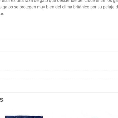
horthair es una raza de gato que desciende del cruce entre los ga
os gatos se protegen muy bien del clima británico por su pelaje
das
S