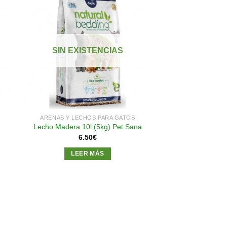
dir
Añadir
a
a la
 de
lista de
SIN EXISTENCIAS
eos
deseos
ARENAS Y LECHOS PARA GATOS
Lecho Madera 10l (5kg) Pet Sana
6.50
€
LEER MÁS