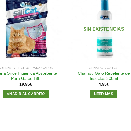
Añadir
Aña
a la
a l
lista de
lista
SIN EXISTENCIAS
deseos
des
ARENAS Y LECHOS PARA GATOS
CHAMPÚS GATOS
ena Silice Higiénica Absorbente
Champú Gato Repelente de
Para Gatos 18L
Insectos 300ml
19.95
€
4.95
€
AÑADIR AL CARRITO
LEER MÁS