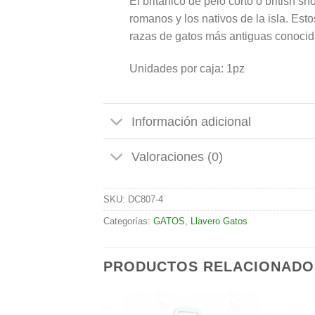
El británico de pelo corto o british s
romanos y los nativos de la isla. Est
razas de gatos más antiguas conoci
Unidades por caja: 1pz
Información adicional
Valoraciones (0)
SKU:
DC807-4
Categorías:
GATOS
,
Llavero Gatos
PRODUCTOS RELACIONADO