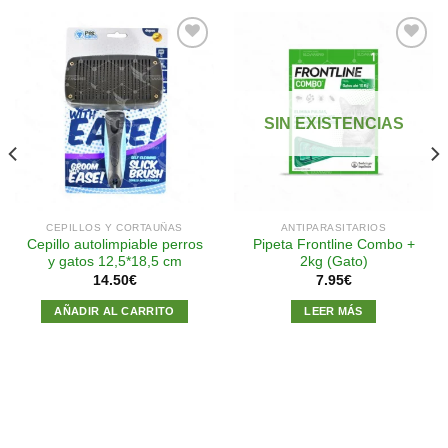
Añadir
Añadir
a la
a la
SIN EXISTENCIAS
lista de
lista de
deseos
deseos
CEPILLOS Y CORTAUÑAS
ANTIPARASITARIOS
Cepillo autolimpiable perros
Pipeta Frontline Combo +
y gatos 12,5*18,5 cm
2kg (Gato)
14.50
€
7.95
€
AÑADIR AL CARRITO
LEER MÁS