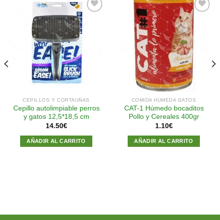
Añadir
Añadir
a la
a la
lista de
lista de
deseos
deseos
CEPILLOS Y CORTAUÑAS
COMIDA HÚMEDA GATOS
Cepillo autolimpiable perros
CAT-1 Húmedo bocaditos
y gatos 12,5*18,5 cm
Pollo y Cereales 400gr
14.50
€
1.10
€
AÑADIR AL CARRITO
AÑADIR AL CARRITO