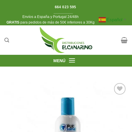
Saltar
664 023 595
al
Envíos a España y Portugal 24/48h
contenido
Español
▼
​GRATIS
para pedidos de más de 50€ inferiores a 30Kg
MENÚ
Añadir
a la
lista de
deseos