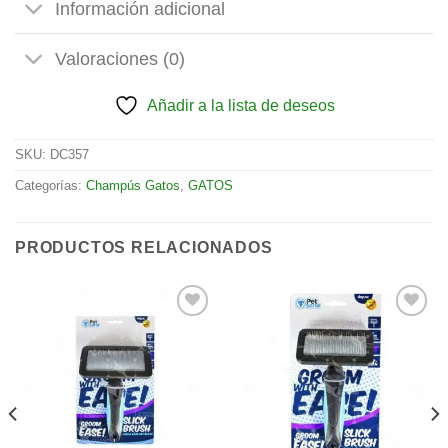
Información adicional
Valoraciones (0)
Añadir a la lista de deseos
SKU:
DC357
Categorías:
Champús Gatos
,
GATOS
PRODUCTOS RELACIONADOS
Añadir
Añadir
a la
a la
lista de
lista de
deseos
deseos