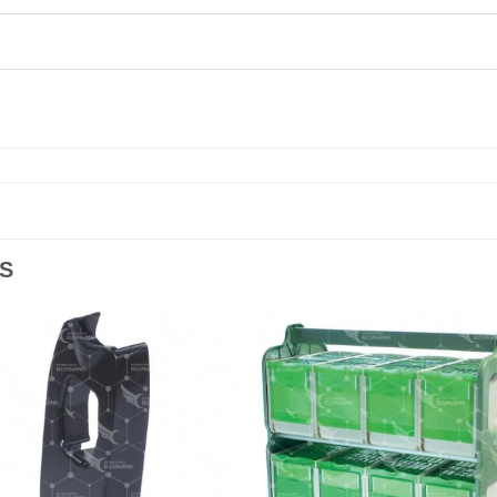
S
Añadir
Aña
a la
a l
lista de
lista
deseos
des