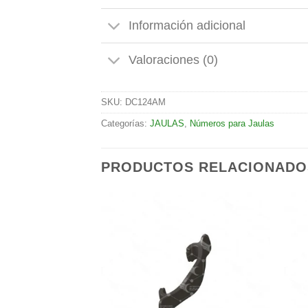
Información adicional
Valoraciones (0)
SKU:
DC124AM
Categorías:
JAULAS
,
Números para Jaulas
PRODUCTOS RELACIONADO
Añadir
Añadir
a la
a la
lista de
lista de
deseos
deseos