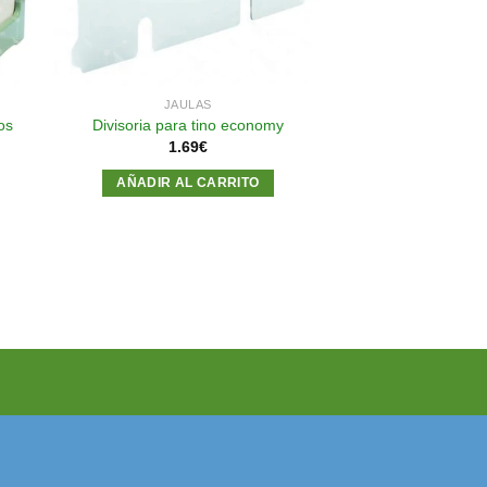
JAULAS
os
Divisoria para tino economy
1.69
€
AÑADIR AL CARRITO