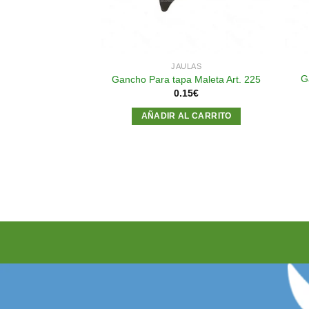
ULAS
JAULAS
G
econdinos medios
Gancho Para tapa Maleta Art. 225
.00
€
0.15
€
AL CARRITO
AÑADIR AL CARRITO