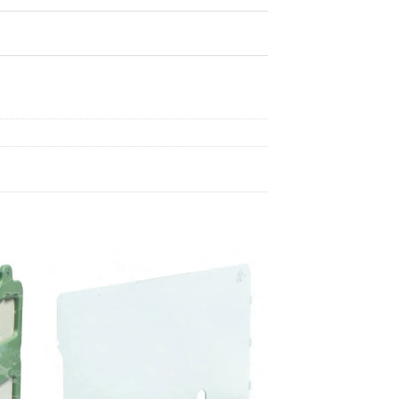
dir
Añadir
a
a la
 de
lista de
eos
deseos