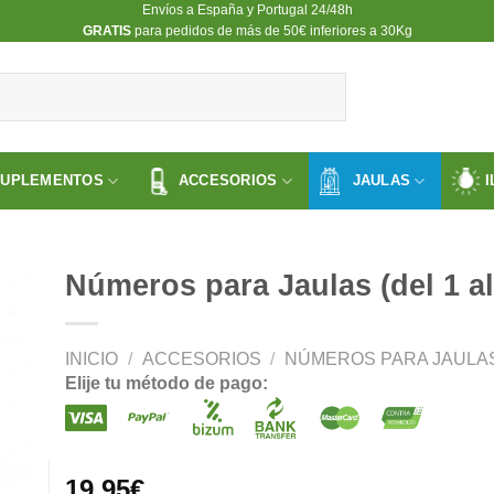
Envíos a España y Portugal 24/48h
​GRATIS
para pedidos de más de 50€ inferiores a 30Kg
SUPLEMENTOS
ACCESORIOS
JAULAS
I
Números para Jaulas (del 1 al
INICIO
/
ACCESORIOS
/
NÚMEROS PARA JAULA
ir
Elije tu método de pago:
a
 de
os
19.95
€