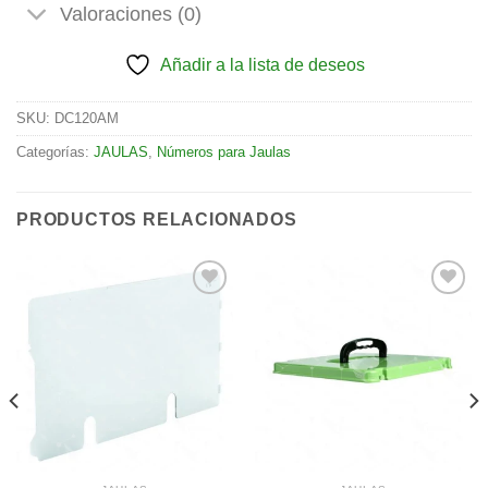
Valoraciones (0)
Añadir a la lista de deseos
SKU:
DC120AM
Categorías:
JAULAS
,
Números para Jaulas
PRODUCTOS RELACIONADOS
Añadir
Añadir
a la
a la
lista de
lista de
deseos
deseos