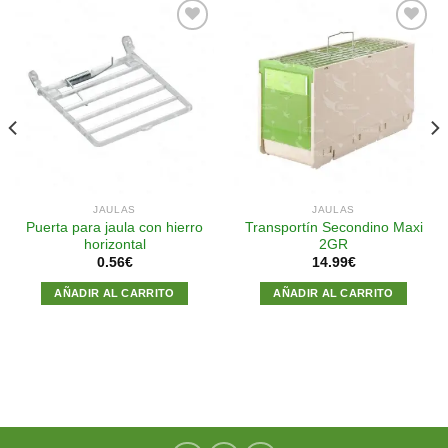
Añadir
Añadir
a la
a la
lista de
lista de
deseos
deseos
JAULAS
JAULAS
Puerta para jaula con hierro
Transportín Secondino Maxi
horizontal
2GR
0.56
€
14.99
€
AÑADIR AL CARRITO
AÑADIR AL CARRITO