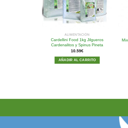
NTACIÓN
ALIMENTACIÓN
Carduelis & Spinus
Cardellini Food 1kg Jilgueros
Mix
1kg
Cardenalitos y Spinus Pineta
95
€
10.59
€
AL CARRITO
AÑADIR AL CARRITO