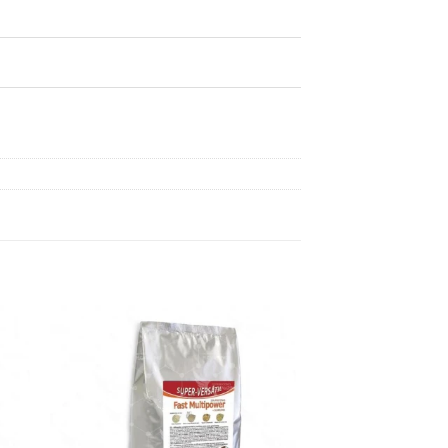
dir
Añadir
a
a la
 de
lista de
eos
deseos