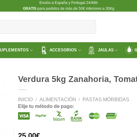
Envíos a España y Portugal 24/48h
​GRATIS
para pedidos de más de 50€ inferiores a 30Kg
SUPLEMENTOS
ACCESORIOS
JAULAS
I
Verdura 5kg Zanahoria, Tomat
INICIO
/
ALIMENTACIÓN
/
PASTAS MÓRBIDAS
ir
Elije tu método de pago:
a
 de
os
25.00
€