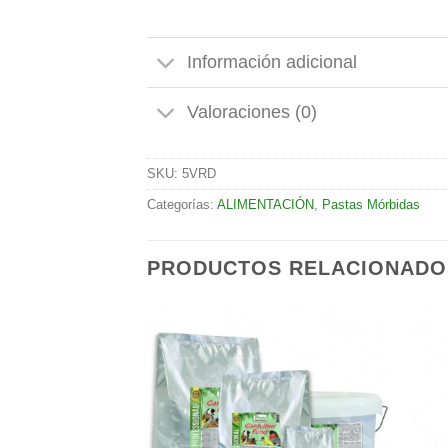
Información adicional
Valoraciones (0)
SKU:
5VRD
Categorías:
ALIMENTACIÓN
,
Pastas Mórbidas
PRODUCTOS RELACIONADO
Añadir
Añadir
a la
a la
lista de
lista de
deseos
deseos