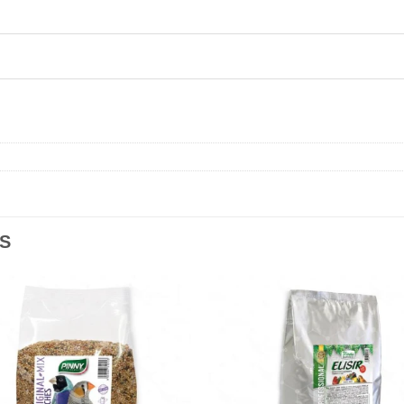
S
Añadir
Aña
a la
a l
lista de
lista
deseos
des