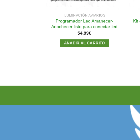
ÓN AVIARIOS
ILUMINACIÓN AVIARIOS
 Metros SMD3528
Programador Led Amanecer-
Kit
ro Luz Fria
Anochecer listo para conectar led
.95
€
54.99
€
AL CARRITO
AÑADIR AL CARRITO