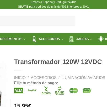
Envíos a España y Portugal 24/48h
​GRATIS
para pedidos de más de 50€ inferiores a 30Kg
SUPLEMENTOS
ACCESORIOS
JAULAS
I
Transformador 120W 12VDC
INICIO
/
ACCESORIOS
/
ILUMINACIÓN AVIARIOS
ir
Elije tu método de pago:
a
 de
os
15.95
€