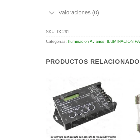
Valoraciones (0)
SKU:
DC261
Categorías:
Iluminación Aviarios
,
ILUMINACIÓN PA
PRODUCTOS RELACIONADO
Añadir
Añadir
a la
a la
lista de
lista de
deseos
deseos