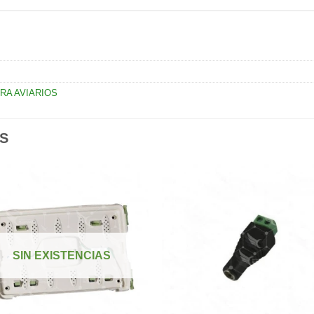
RA AVIARIOS
S
Añadir
Aña
a la
a l
lista de
lista
SIN EXISTENCIAS
deseos
des