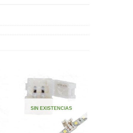
dir
Añadir
a
a la
 de
lista de
SIN EXISTENCIAS
eos
deseos