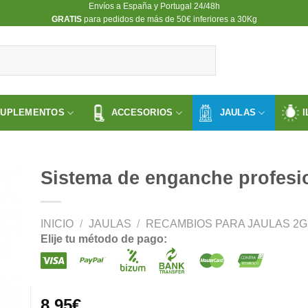
Envíos a España y Portugal 24/48h
​GRATIS
para pedidos de más de 50€ inferiores a 30Kg
SUPLEMENTOS
ACCESORIOS
JAULAS
I
Sistema de enganche profesi
INICIO
/
JAULAS
/
RECAMBIOS PARA JAULAS 2GR
ir
Elije tu método de pago:
a
 de
os
8.95
€