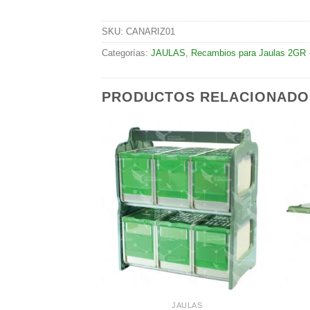
SKU:
CANARIZ01
Categorías:
JAULAS
,
Recambios para Jaulas 2GR 
PRODUCTOS RELACIONADO
Añadir
Añadir
a la
a la
lista de
lista de
deseos
deseos
ULAS
JAULAS