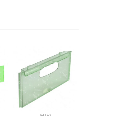
dir
Añadir
a
a la
 de
lista de
eos
deseos
JAULAS