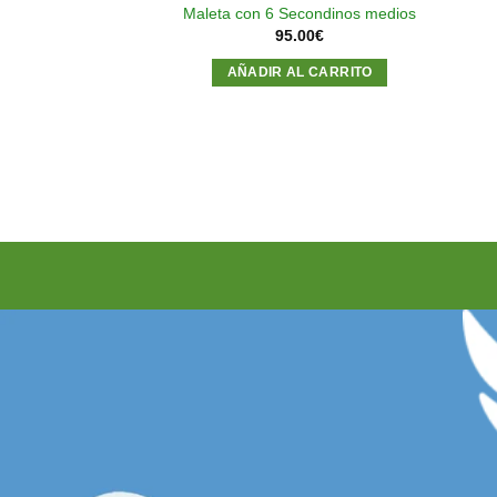
ara 6 Secondinos
Maleta con 6 Secondinos medios
dios
95.00
€
.95
€
AÑADIR AL CARRITO
AL CARRITO