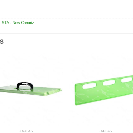
· STA · New Canariz
S
Añadir
Aña
a la
a l
lista de
lista
deseos
des
JAULAS
JAULAS