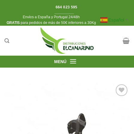
Saltar
664 023 595
al
Envíos a España y Portugal 24/48h
contenido
Español
▼
​GRATIS
para pedidos de más de 50€ inferiores a 30Kg
MENÚ
Añadir
a la
lista de
deseos