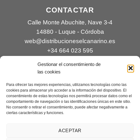
CONTACTAR
Calle Monte Abuchite, Nave 3-4
14880 - Luque - Córdoba
web@distribucioneselcanarino.es
+34 664 023 595
Gestionar el consentimiento de
las cookies
Para ofrecer las mejores experiencias, utilizamos tecnologías como las
cookies para almacenar y/o acceder a la información del dispositivo. El
consentimiento de estas tecnologías nos permitirá procesar datos como el
comportamiento de navegación o las identificaciones únicas en este sitio.
Contacto
|
Incidencias
|
Devoluciones
|
No consentir o retirar el consentimiento, puede afectar negativamente a
ciertas características y funciones.
Condiciones generales
Mantenimiento web a cargo de
Creaciones Digitales – mantenimiento web
.
ACEPTAR