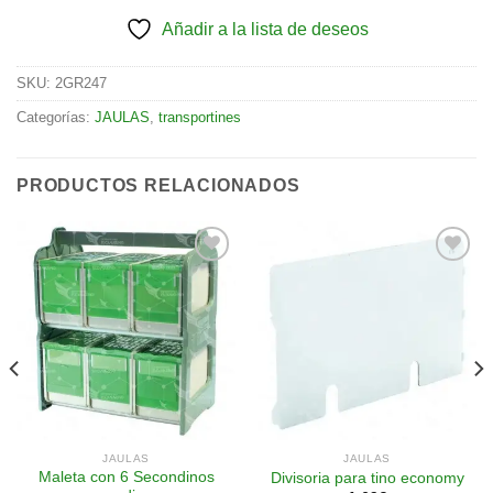
Añadir a la lista de deseos
SKU:
2GR247
Categorías:
JAULAS
,
transportines
PRODUCTOS RELACIONADOS
Añadir
Añadir
a la
a la
lista de
lista de
deseos
deseos
JAULAS
JAULAS
Maleta con 6 Secondinos
Divisoria para tino economy