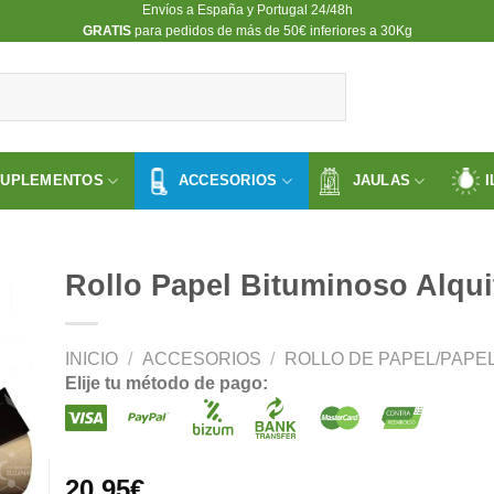
Envíos a España y Portugal 24/48h
​GRATIS
para pedidos de más de 50€ inferiores a 30Kg
SUPLEMENTOS
ACCESORIOS
JAULAS
I
Rollo Papel Bituminoso Alqu
INICIO
/
ACCESORIOS
/
ROLLO DE PAPEL/PAPE
ir
Elije tu método de pago:
a
 de
os
20.95
€