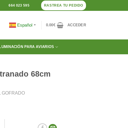
RASTREA TU PEDIDO
664 023 595
Español
0.00
€
ACCEDER
▼
LUMINACIÓN PARA AVIARIOS
itranado 68cm
L GOFRADO