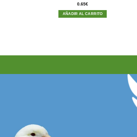
65
€
0.65
€
AL CARRITO
AÑADIR AL CARRITO