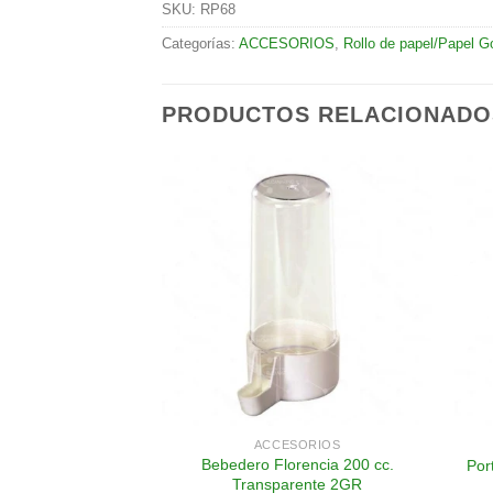
SKU:
RP68
Categorías:
ACCESORIOS
,
Rollo de papel/Papel G
PRODUCTOS RELACIONADO
Añadir
Añadir
a la
a la
lista de
lista de
deseos
deseos
SORIOS
ACCESORIOS
ncia 200 cc. Azul
Bebedero Florencia 200 cc.
Por
GR
Transparente 2GR