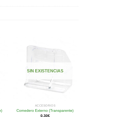
dir
Añadir
a
a la
 de
lista de
SIN EXISTENCIAS
eos
deseos
ACCESORIOS
e)
Comedero Externo (Transparente)
0.30
€