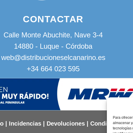
CONTACTAR
Calle Monte Abuchite, Nave 3-4
14880 - Luque - Córdoba
web@distribucioneselcanarino.es
+34 664 023 595
Para ofrecer
to
|
Incidencias
|
Devoluciones
|
Condiciones g
almacenar y/
tecnologías