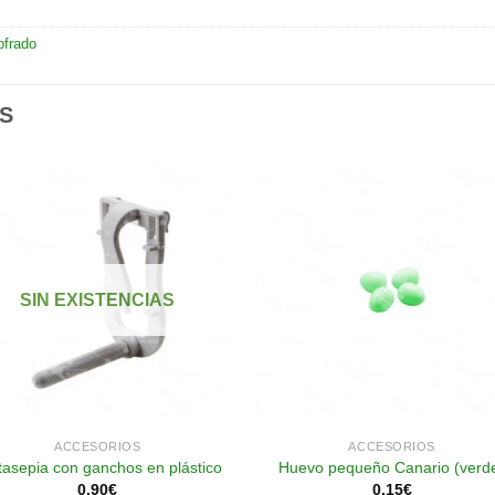
ofrado
S
Añadir
Aña
a la
a l
lista de
lista
SIN EXISTENCIAS
deseos
des
ACCESORIOS
ACCESORIOS
tasepia con ganchos en plástico
Huevo pequeño Canario (verd
0.90
€
0.15
€