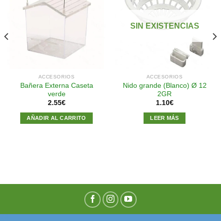
Añadir
Añadir
a la
a la
SIN EXISTENCIAS
lista de
lista de
deseos
deseos
ACCESORIOS
ACCESORIOS
Bañera Externa Caseta
Nido grande (Blanco) Ø 12
verde
2GR
2.55
€
1.10
€
AÑADIR AL CARRITO
LEER MÁS