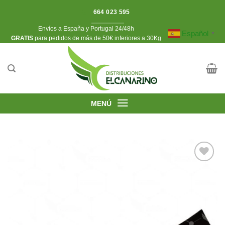
Saltar
664 023 595
al
Envíos a España y Portugal 24/48h
contenido
Español
▼
​GRATIS
para pedidos de más de 50€ inferiores a 30Kg
MENÚ
Añadir
a la
lista de
deseos