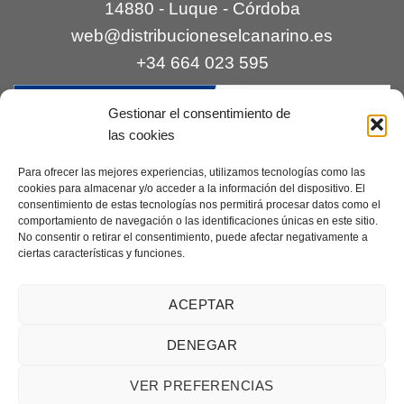
14880 - Luque - Córdoba
web@distribucioneselcanarino.es
+34 664 023 595
Gestionar el consentimiento de
las cookies
Para ofrecer las mejores experiencias, utilizamos tecnologías como las
cookies para almacenar y/o acceder a la información del dispositivo. El
consentimiento de estas tecnologías nos permitirá procesar datos como el
Contacto
|
Incidencias
|
Devoluciones
|
comportamiento de navegación o las identificaciones únicas en este sitio.
No consentir o retirar el consentimiento, puede afectar negativamente a
Condiciones generales
ciertas características y funciones.
Mantenimiento web a cargo de
Creaciones Digitales – mantenimiento web
.
ACEPTAR
DENEGAR
Aviso legal
|
Política de privacidad
|
Condiciones generales de
VER PREFERENCIAS
venta
|
Cookies
Copyright 2026 ©
Distribuciones El Canarino
¿Necesitas ayuda?