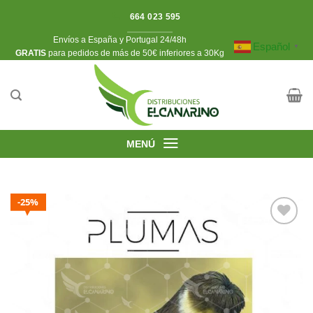
Saltar
25%
25%
664 023 595
al
Envíos a España y Portugal 24/48h
contenido
Español
▼
​GRATIS
para pedidos de más de 50€ inferiores a 30Kg
MENÚ
25%
Añadir
a la
lista de
deseos