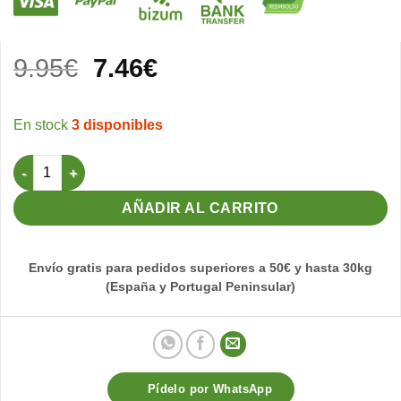
El
El
9.95
€
7.46
€
precio
precio
original
actual
3 disponibles
era:
es:
9.95€.
7.46€.
Revista Plumas Nº8 cantidad
AÑADIR AL CARRITO
Envío gratis para pedidos superiores a 50€ y hasta 30kg
(España y Portugal Peninsular)
Pídelo por WhatsApp