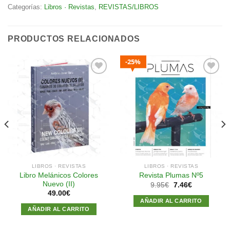
Categorías:
Libros · Revistas
,
REVISTAS/LIBROS
PRODUCTOS RELACIONADOS
25%
Añadir
Añadir
a la
a la
lista de
lista de
deseos
deseos
LIBROS · REVISTAS
LIBROS · REVISTAS
Libro Melánicos Colores
Revista Plumas Nº5
Nuevo (II)
El
El
9.95
€
7.46
€
precio
precio
49.00
€
original
actual
AÑADIR AL CARRITO
era:
es:
AÑADIR AL CARRITO
9.95€.
7.46€.