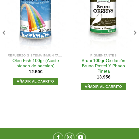
Añadir
Añadir
a la
a la
lista de
lista de
deseos
deseos
REFUERZO SISTEMA INMUNITARIO
PIGMENTANTES
Oleo Fish 100gr (Aceite
Bruni 100gr Oxidación
hígado de bacalao)
Bruno Pastel Y Phaeo
Pineta
12.50
€
13.95
€
AÑADIR AL CARRITO
AÑADIR AL CARRITO