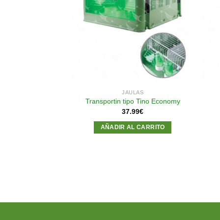
Añadir
Añadir
a la
a la
lista de
lista de
deseos
deseos
ULAS
JAULAS
ra tino economy
Transportin tipo Tino Economy
69
€
37.99
€
AL CARRITO
AÑADIR AL CARRITO