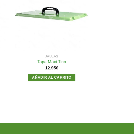
dir
Añadir
a
a la
 de
lista de
eos
deseos
JAULAS
Tapa Maxi Tino
12.95
€
AÑADIR AL CARRITO