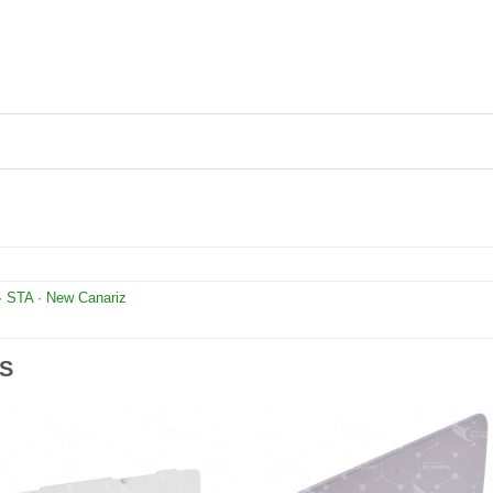
· STA · New Canariz
S