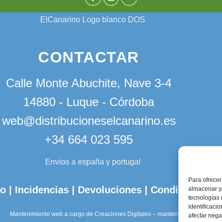
CONTACTAR
Calle Monte Abuchite, Nave 3-4
14880 - Luque - Córdoba
web@distribucioneselcanarino.es
+34 664 023 595
Para ofrecer
to
|
Incidencias
|
Devoluciones
|
Condiciones g
almacenar y/
tecnologías
identificaci
Mantenimiento web a cargo de
Creaciones Digitales – mantenimiento web
.
afectar nega