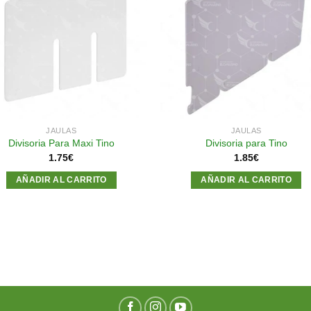
Añadir
Aña
a la
a l
lista de
lista
deseos
des
JAULAS
JAULAS
Divisoria Para Maxi Tino
Divisoria para Tino
1.75
€
1.85
€
AÑADIR AL CARRITO
AÑADIR AL CARRITO