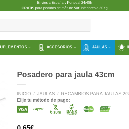
Envíos a España y Portugal 24/48h
​GRATIS
para pedidos de más de 50€ inferiores a 30Kg
SUPLEMENTOS
ACCESORIOS
JAULAS
I
Posadero para jaula 43cm
INICIO
/
JAULAS
/
RECAMBIOS PARA JAULAS 2GR
ir
Elije tu método de pago:
a
 de
os
0.65
€