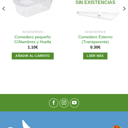
SIN EXISTENCIAS
lista de
lista de
deseos
deseos
ACCESORIOS
ACCESORIOS
Comedero pequeño
Comedero Externo
C/Alambres y Huella
(Transparente)
1.10
€
0.30
€
AÑADIR AL CARRITO
LEER MÁS