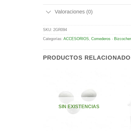
Valoraciones (0)
SKU:
2GR094
Categorías:
ACCESORIOS
,
Comederos · Bizcocher
PRODUCTOS RELACIONADO
Añadir
Añadir
a la
a la
lista de
lista de
SIN EXISTENCIAS
deseos
deseos