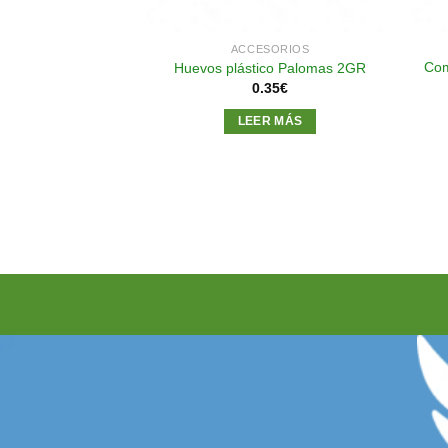
SORIOS
ACCESORIOS
Com
n hierro Ø 10
Huevos plástico Palomas 2GR
65
€
0.35
€
AL CARRITO
LEER MÁS