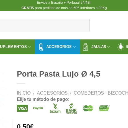
Envíos a España y Portugal 24/48h
​GRATIS
para pedidos de más de 50€ inferiores a 30Kg
SUPLEMENTOS
ACCESORIOS
JAULAS
I
Porta Pasta Lujo Ø 4,5
INICIO
/
ACCESORIOS
/
COMEDEROS · BIZCOCH
ir
Elije tu método de pago:
a
 de
os
0.50
€