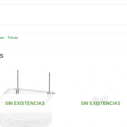
as · Tolvas
S
Añadir
Aña
a la
a l
lista de
lista
SIN EXISTENCIAS
SIN EXISTENCIAS
deseos
des