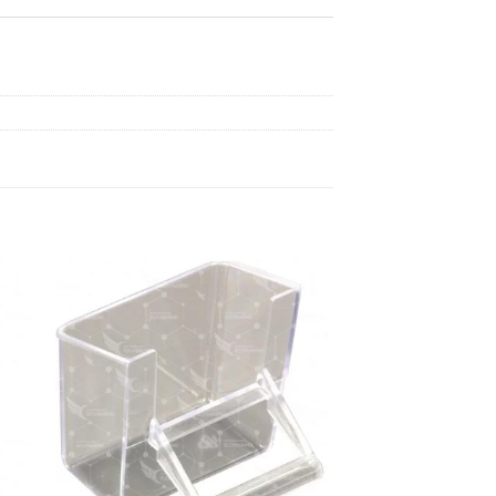
dir
Añadir
a
a la
 de
lista de
eos
deseos