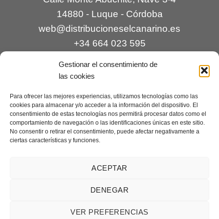
14880 - Luque - Córdoba
web@distribucioneselcanarino.es
+34 664 023 595
Gestionar el consentimiento de
las cookies
Para ofrecer las mejores experiencias, utilizamos tecnologías como las
cookies para almacenar y/o acceder a la información del dispositivo. El
consentimiento de estas tecnologías nos permitirá procesar datos como el
comportamiento de navegación o las identificaciones únicas en este sitio.
Contacto
|
Incidencias
|
Devoluciones
|
No consentir o retirar el consentimiento, puede afectar negativamente a
ciertas características y funciones.
Condiciones generales
Mantenimiento web a cargo de
Creaciones Digitales – mantenimiento web
.
ACEPTAR
DENEGAR
Aviso legal
|
Política de privacidad
|
Condiciones generales de
VER PREFERENCIAS
venta
|
Cookies
Copyright 2026 ©
Distribuciones El Canarino