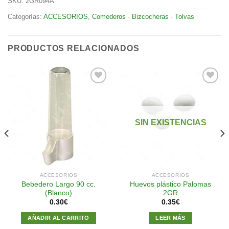
SKU:
2GR094A
Categorías:
ACCESORIOS
,
Comederos · Bizcocheras · Tolvas
PRODUCTOS RELACIONADOS
Añadir
Añadir
a la
a la
SIN EXISTENCIAS
lista de
lista de
deseos
deseos
ACCESORIOS
ACCESORIOS
Bebedero Largo 90 cc.
Huevos plástico Palomas
(Blanco)
2GR
0.30
€
0.35
€
AÑADIR AL CARRITO
LEER MÁS