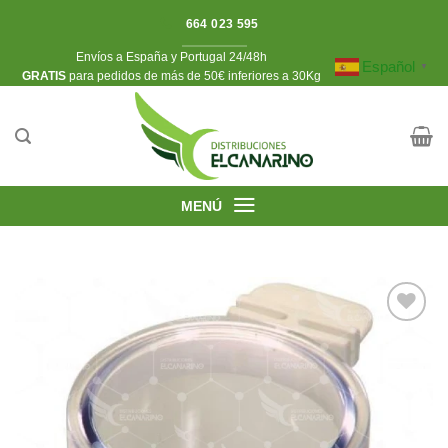
Saltar
664 023 595
al
Envíos a España y Portugal 24/48h
contenido
Español
▼
​GRATIS
para pedidos de más de 50€ inferiores a 30Kg
MENÚ
Añadir
a la
lista de
deseos