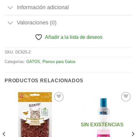
Información adicional
Valoraciones (0)
Añadir a la lista de deseos
SKU:
DC625-2
Categorías:
GATOS
,
Pienso para Gatos
PRODUCTOS RELACIONADOS
Añadir
Añadir
a la
a la
SIN EXISTENCIAS
lista de
lista de
deseos
deseos