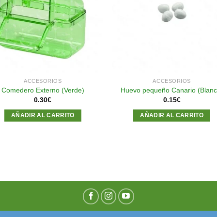
a la
a l
lista de
lista
deseos
des
ACCESORIOS
ACCESORIOS
Comedero Externo (Verde)
Huevo pequeño Canario (Blanc
0.30
€
0.15
€
AÑADIR AL CARRITO
AÑADIR AL CARRITO