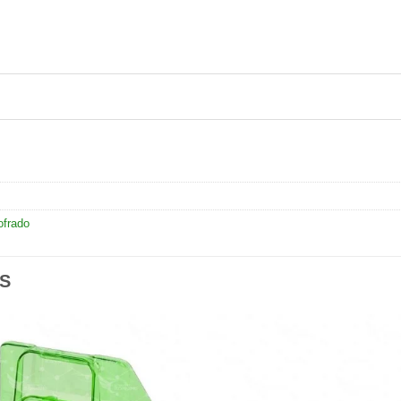
ofrado
S
Añadir
Aña