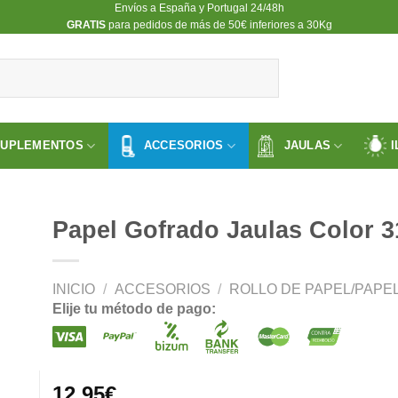
Envíos a España y Portugal 24/48h
​GRATIS
para pedidos de más de 50€ inferiores a 30Kg
SUPLEMENTOS
ACCESORIOS
JAULAS
I
Papel Gofrado Jaulas Color 
INICIO
/
ACCESORIOS
/
ROLLO DE PAPEL/PAPE
ir
Elije tu método de pago:
a
 de
os
12.95
€