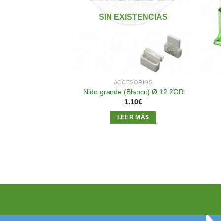
a la
a la
lista de
lista de
STENCIAS
SIN EXISTENCIAS
deseos
deseos
SORIOS
ACCESORIOS
anchos en plástico
Nido grande (Blanco) Ø 12 2GR
90
€
1.10
€
R MÁS
LEER MÁS