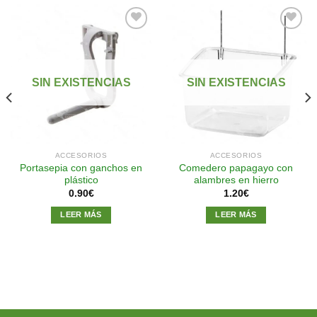
Añadir
Añadir
a la
a la
SIN EXISTENCIAS
SIN EXISTENCIAS
lista de
lista de
deseos
deseos
ACCESORIOS
ACCESORIOS
Portasepia con ganchos en
Comedero papagayo con
plástico
alambres en hierro
0.90
€
1.20
€
LEER MÁS
LEER MÁS