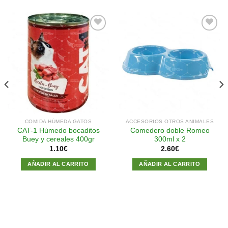
Añadir
Añadir
a la
a la
lista de
lista de
deseos
deseos
COMIDA HÚMEDA GATOS
ACCESORIOS OTROS ANIMALES
CAT-1 Húmedo bocaditos
Comedero doble Romeo
Buey y cereales 400gr
300ml x 2
1.10
€
2.60
€
AÑADIR AL CARRITO
AÑADIR AL CARRITO