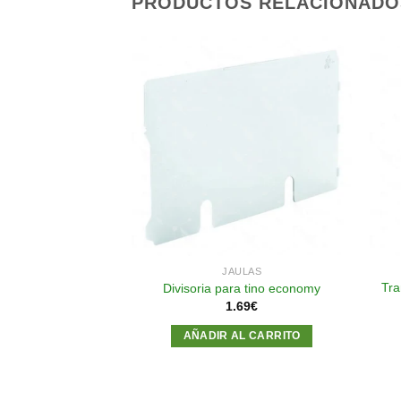
PRODUCTOS RELACIONADO
Añadir
Añadir
a la
a la
lista de
lista de
deseos
deseos
ULAS
JAULAS
aula con hierro
Tra
Divisoria para tino economy
zontal
1.69
€
56
€
AÑADIR AL CARRITO
AL CARRITO