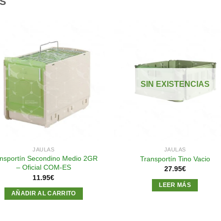
S
Añadir
Aña
a la
a l
lista de
lista
SIN EXISTENCIAS
deseos
des
JAULAS
JAULAS
nsportín Secondino Medio 2GR
Transportín Tino Vacio
– Oficial COM-ES
27.95
€
11.95
€
LEER MÁS
AÑADIR AL CARRITO