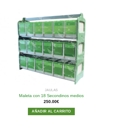
dir
Añadir
a
a la
 de
lista de
eos
deseos
JAULAS
Maleta con 18 Secondinos medios
250.00
€
AÑADIR AL CARRITO