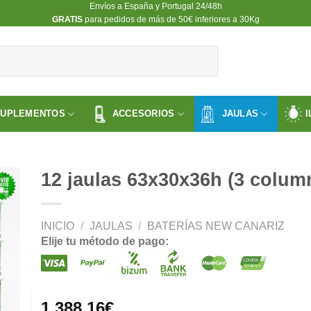
Envíos a España y Portugal 24/48h
​GRATIS
para pedidos de más de 50€ inferiores a 30Kg
SUPLEMENTOS
ACCESORIOS
JAULAS
I
12 jaulas 63x30x36h (3 column
INICIO
/
JAULAS
/
BATERÍAS NEW CANARIZ
ir
Elije tu método de pago:
a
 de
os
1,388.16
€