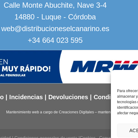
Calle Monte Abuchite, Nave 3-4
14880 - Luque - Córdoba
web@distribucioneselcanarino.es
+34 664 023 595
Para ofrecer
to
|
Incidencias
|
Devoluciones
|
Condiciones g
almacenar y/
tecnologías
identificaci
Mantenimiento web a cargo de
Creaciones Digitales – mantenimiento web
.
afectar nega
AC
acidad
|
Condiciones generales de venta
|
Cookies
Copyright 2026 ©
D