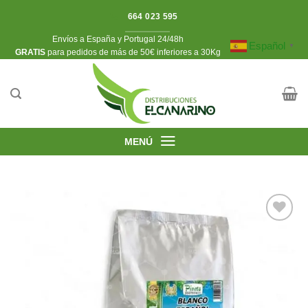
Saltar
664 023 595
al
Envíos a España y Portugal 24/48h
contenido
Español
▼
​GRATIS
para pedidos de más de 50€ inferiores a 30Kg
MENÚ
Añadir
a la
lista de
deseos