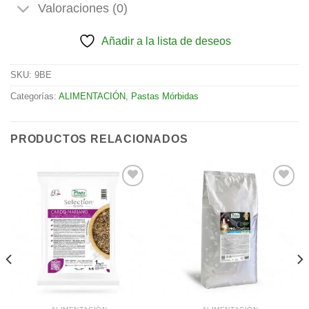
Valoraciones (0)
Añadir a la lista de deseos
SKU:
9BE
Categorías:
ALIMENTACIÓN
,
Pastas Mórbidas
PRODUCTOS RELACIONADOS
Añadir
Añadir
a la
a la
lista de
lista de
deseos
deseos