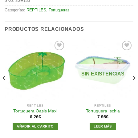
SKU:
2GR183
Categorías:
REPTILES
,
Tortugueras
PRODUCTOS RELACIONADOS
Añadir
Añadir
a la
a la
SIN EXISTENCIAS
lista de
lista de
deseos
deseos
REPTILES
REPTILES
Tortuguera Oasis Maxi
Tortuguera Ischia
6.26
€
7.95
€
AÑADIR AL CARRITO
LEER MÁS