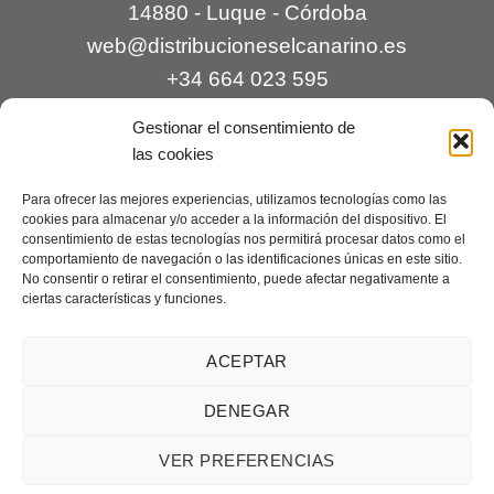
14880 - Luque - Córdoba
web@distribucioneselcanarino.es
+34 664 023 595
Gestionar el consentimiento de
las cookies
Para ofrecer las mejores experiencias, utilizamos tecnologías como las
cookies para almacenar y/o acceder a la información del dispositivo. El
consentimiento de estas tecnologías nos permitirá procesar datos como el
comportamiento de navegación o las identificaciones únicas en este sitio.
Contacto
|
Incidencias
|
Devoluciones
|
No consentir o retirar el consentimiento, puede afectar negativamente a
ciertas características y funciones.
Condiciones generales
Mantenimiento web a cargo de
Creaciones Digitales – mantenimiento web
.
ACEPTAR
DENEGAR
Aviso legal
|
Política de privacidad
|
Condiciones generales de
VER PREFERENCIAS
venta
|
Cookies
Copyright 2026 ©
Distribuciones El Canarino
¿Necesitas ayuda?