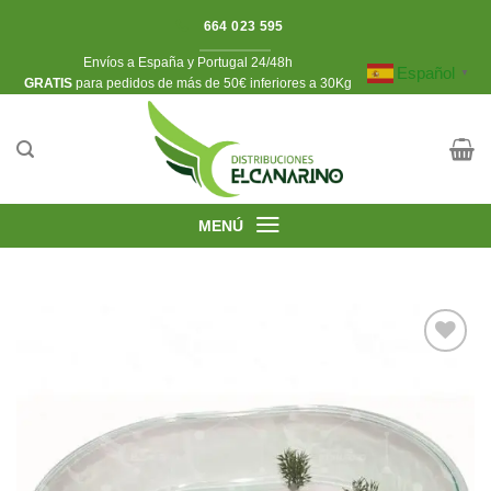
Saltar
664 023 595
al
Envíos a España y Portugal 24/48h
contenido
Español
▼
​GRATIS
para pedidos de más de 50€ inferiores a 30Kg
MENÚ
Añadir
a la
lista de
deseos