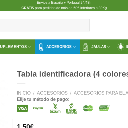
Envíos a España y Portugal 24/48h
​GRATIS
para pedidos de más de 50€ inferiores a 30Kg
SUPLEMENTOS
ACCESORIOS
JAULAS
I
Tabla identificadora (4 colore
INICIO
/
ACCESORIOS
/
ACCESORIOS PARA EL A
ir
Elije tu método de pago:
a
 de
os
1.50
€