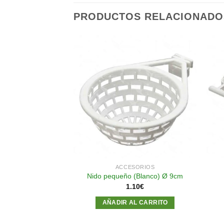
PRODUCTOS RELACIONADO
Añadir
Añadir
a la
a la
lista de
lista de
deseos
deseos
SORIOS
ACCESORIOS
na Caseta verde
Nido pequeño (Blanco) Ø 9cm
55
€
1.10
€
AL CARRITO
AÑADIR AL CARRITO