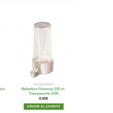
dir
Añadir
a
a la
 de
lista de
eos
deseos
ACCESORIOS
Bebedero Florencia 200 cc.
ico
Transparente 2GR
0.65
€
AÑADIR AL CARRITO