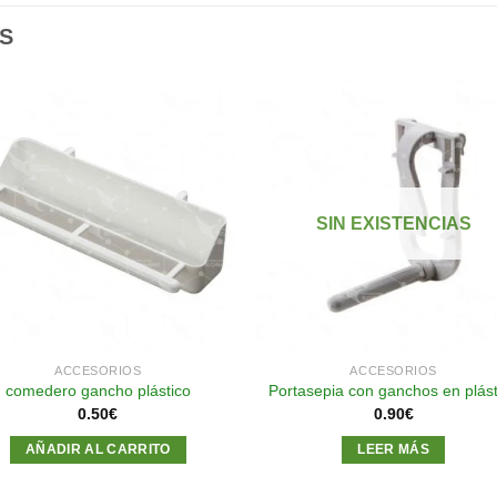
S
Añadir
Aña
a la
a l
lista de
lista
SIN EXISTENCIAS
deseos
des
ACCESORIOS
ACCESORIOS
comedero gancho plástico
Portasepia con ganchos en plást
0.50
€
0.90
€
AÑADIR AL CARRITO
LEER MÁS