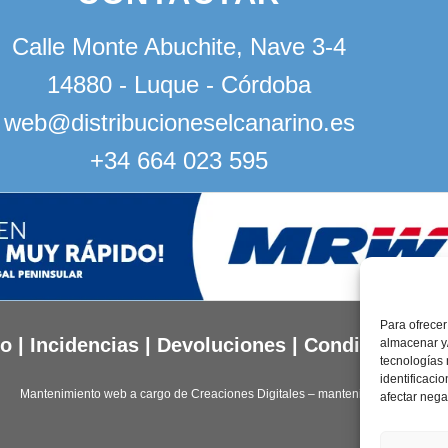
Calle Monte Abuchite, Nave 3-4
14880 - Luque - Córdoba
web@distribucioneselcanarino.es
+34 664 023 595
Para ofrecer
to
|
Incidencias
|
Devoluciones
|
Condiciones g
almacenar y/
tecnologías
identificaci
Mantenimiento web a cargo de
Creaciones Digitales – mantenimiento web
.
afectar nega