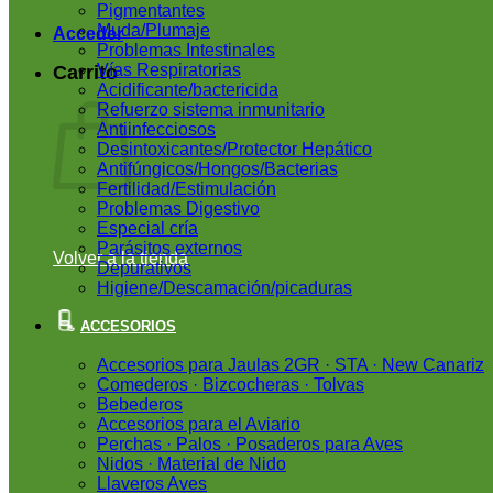
Pigmentantes
Muda/Plumaje
Acceder
Problemas Intestinales
Vías Respiratorias
Carrito
Acidificante/bactericida
Refuerzo sistema inmunitario
Antiinfecciosos
Desintoxicantes/Protector Hepático
Antifúngicos/Hongos/Bacterias
Fertilidad/Estimulación
Problemas Digestivo
Especial cría
Parásitos externos
Volver a la tienda
Depurativos
Higiene/Descamación/picaduras
ACCESORIOS
Accesorios para Jaulas 2GR · STA · New Canariz
Comederos · Bizcocheras · Tolvas
Bebederos
Accesorios para el Aviario
Perchas · Palos · Posaderos para Aves
Nidos · Material de Nido
Llaveros Aves