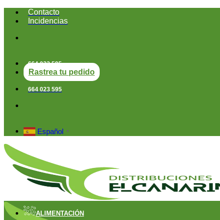
Saltar
Contacto
al
Incidencias
contenido
664 023 595
Rastrea tu pedido
664 023 595
Español
▼
ALIMENTACIÓN