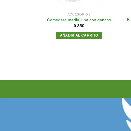
SORIOS
ACCESORIOS
Be
 Canario (azul)
Comedero media luna con gancho
15
€
0.35
€
AL CARRITO
AÑADIR AL CARRITO