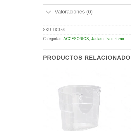
Valoraciones (0)
SKU:
DC156
Categorías:
ACCESORIOS
,
Jaulas silvestrismo
PRODUCTOS RELACIONADO
Añadir
Añadir
a la
a la
lista de
lista de
deseos
deseos