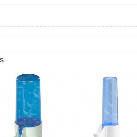
S
Añadir
Aña
a la
a l
lista de
lista
deseos
des