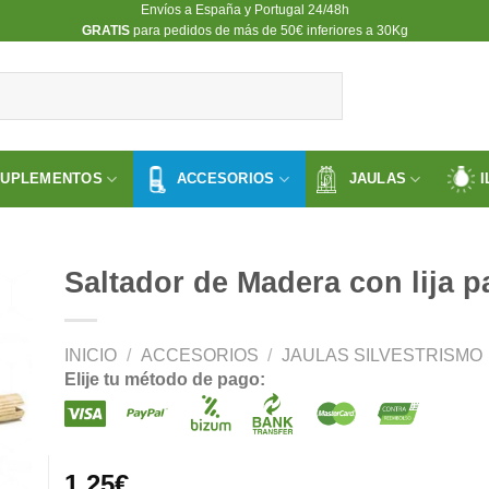
Envíos a España y Portugal 24/48h
​GRATIS
para pedidos de más de 50€ inferiores a 30Kg
SUPLEMENTOS
ACCESORIOS
JAULAS
I
Saltador de Madera con lija p
INICIO
/
ACCESORIOS
/
JAULAS SILVESTRISMO
ir
Elije tu método de pago:
a
 de
os
1.25
€