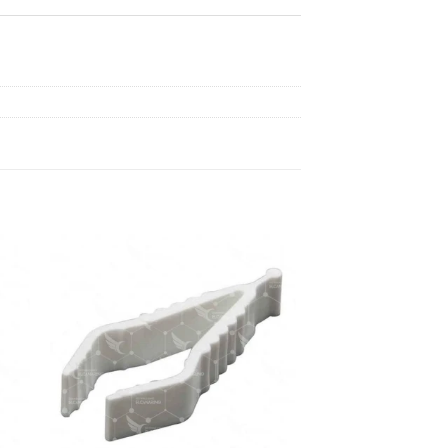
dir
Añadir
a
a la
 de
lista de
eos
deseos