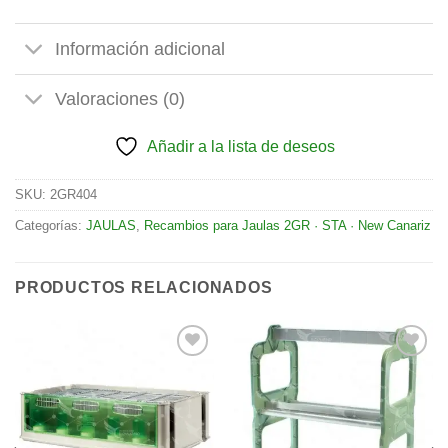
Información adicional
Valoraciones (0)
Añadir a la lista de deseos
SKU:
2GR404
Categorías:
JAULAS
,
Recambios para Jaulas 2GR · STA · New Canariz
PRODUCTOS RELACIONADOS
Añadir
Añadir
a la
a la
lista de
lista de
deseos
deseos