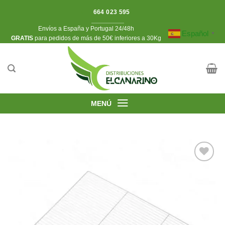
Saltar
664 023 595
al
Envíos a España y Portugal 24/48h
contenido
Español
▼
​GRATIS
para pedidos de más de 50€ inferiores a 30Kg
MENÚ
Añadir
a la
lista de
deseos