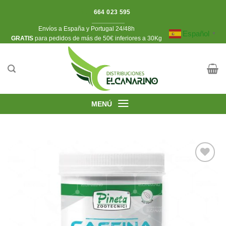
Saltar
664 023 595
al
Envíos a España y Portugal 24/48h
contenido
Español
▼
​GRATIS
para pedidos de más de 50€ inferiores a 30Kg
MENÚ
Añadir
a la
lista de
deseos