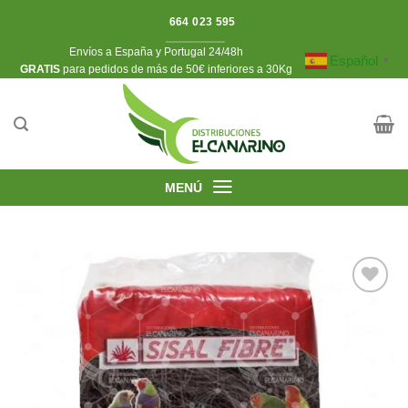
Saltar
664 023 595
al
Envíos a España y Portugal 24/48h
contenido
Español
▼
​GRATIS
para pedidos de más de 50€ inferiores a 30Kg
MENÚ
Añadir
a la
lista de
deseos