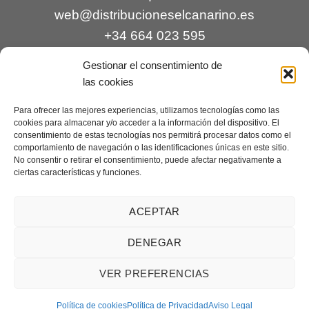
web@distribucioneselcanarino.es
+34 664 023 595
Gestionar el consentimiento de
las cookies
Para ofrecer las mejores experiencias, utilizamos tecnologías como las
cookies para almacenar y/o acceder a la información del dispositivo. El
consentimiento de estas tecnologías nos permitirá procesar datos como el
comportamiento de navegación o las identificaciones únicas en este sitio.
Contacto
|
Incidencias
|
Devoluciones
|
No consentir o retirar el consentimiento, puede afectar negativamente a
ciertas características y funciones.
Condiciones generales
Mantenimiento web a cargo de
Creaciones Digitales – mantenimiento web
.
ACEPTAR
DENEGAR
Aviso legal
|
Política de privacidad
|
Condiciones generales de
VER PREFERENCIAS
venta
|
Cookies
Copyright 2026 ©
Distribuciones El Canarino
¿Necesitas ayuda?
Contáctanos
Política de cookies
Política de Privacidad
Aviso Legal