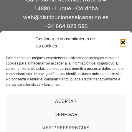
14880 - Luque - Córdoba
web@distribucioneselcanarino.es
+34 664 023 595
Gestionar el consentimiento de
las cookies
Para ofrecer las mejores experiencias, utilizamos tecnologías como las
cookies para almacenar y/o acceder a la información del dispositivo. El
consentimiento de estas tecnologías nos permitirá procesar datos como el
comportamiento de navegación o las identificaciones únicas en este sitio.
Contacto
|
Incidencias
|
Devoluciones
|
No consentir o retirar el consentimiento, puede afectar negativamente a
ciertas características y funciones.
Condiciones generales
Mantenimiento web a cargo de
Creaciones Digitales – mantenimiento web
.
ACEPTAR
DENEGAR
Aviso legal
|
Política de privacidad
|
Condiciones generales de
VER PREFERENCIAS
venta
|
Cookies
Copyright 2026 ©
Distribuciones El Canarino