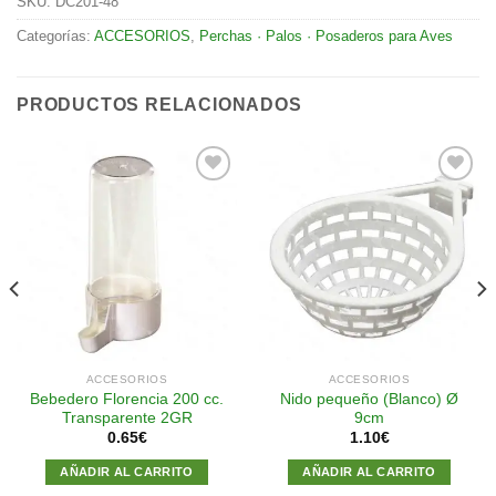
SKU:
DC201-48
Categorías:
ACCESORIOS
,
Perchas · Palos · Posaderos para Aves
PRODUCTOS RELACIONADOS
Añadir
Añadir
a la
a la
lista de
lista de
deseos
deseos
ACCESORIOS
ACCESORIOS
Bebedero Florencia 200 cc.
Nido pequeño (Blanco) Ø
Transparente 2GR
9cm
0.65
€
1.10
€
AÑADIR AL CARRITO
AÑADIR AL CARRITO