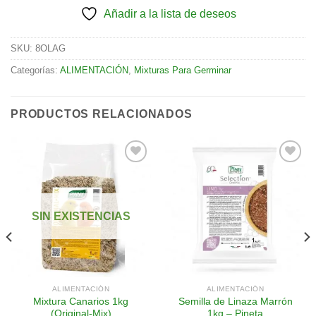
Añadir a la lista de deseos
SKU:
8OLAG
Categorías:
ALIMENTACIÓN
,
Mixturas Para Germinar
PRODUCTOS RELACIONADOS
Añadir
Añadir
a la
a la
SIN EXISTENCIAS
lista de
lista de
deseos
deseos
ALIMENTACIÓN
ALIMENTACIÓN
Mixtura Canarios 1kg
Semilla de Linaza Marrón
(Original-Mix)
1kg – Pineta