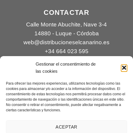
CONTACTAR
Calle Monte Abuchite, Nave 3-4
14880 - Luque - Córdoba
web@distribucioneselcanarino.es
+34 664 023 595
Gestionar el consentimiento de
las cookies
Para ofrecer las mejores experiencias, utilizamos tecnologías como las
cookies para almacenar y/o acceder a la información del dispositivo. El
consentimiento de estas tecnologías nos permitirá procesar datos como el
comportamiento de navegación o las identificaciones únicas en este sitio.
Contacto
|
Incidencias
|
Devoluciones
|
No consentir o retirar el consentimiento, puede afectar negativamente a
ciertas características y funciones.
Condiciones generales
Mantenimiento web a cargo de
Creaciones Digitales – mantenimiento web
.
ACEPTAR