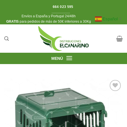
Saltar
664 023 595
al
Envíos a España y Portugal 24/48h
contenido
Español
▼
​GRATIS
para pedidos de más de 50€ inferiores a 30Kg
MENÚ
Añadir
a la
lista de
deseos