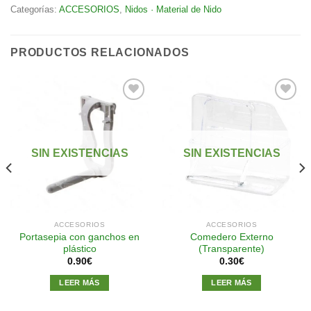
Categorías:
ACCESORIOS
,
Nidos · Material de Nido
PRODUCTOS RELACIONADOS
Añadir
Añadir
a la
a la
SIN EXISTENCIAS
SIN EXISTENCIAS
lista de
lista de
deseos
deseos
ACCESORIOS
ACCESORIOS
Portasepia con ganchos en
Comedero Externo
plástico
(Transparente)
0.90
€
0.30
€
LEER MÁS
LEER MÁS