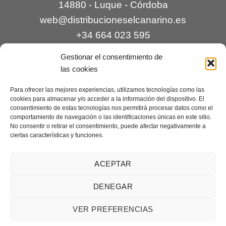
14880 - Luque - Córdoba
web@distribucioneselcanarino.es
+34 664 023 595
Gestionar el consentimiento de
las cookies
Para ofrecer las mejores experiencias, utilizamos tecnologías como las
cookies para almacenar y/o acceder a la información del dispositivo. El
consentimiento de estas tecnologías nos permitirá procesar datos como el
comportamiento de navegación o las identificaciones únicas en este sitio.
Contacto
|
Incidencias
|
Devoluciones
|
No consentir o retirar el consentimiento, puede afectar negativamente a
ciertas características y funciones.
Condiciones generales
Mantenimiento web a cargo de
Creaciones Digitales – mantenimiento web
.
ACEPTAR
DENEGAR
Aviso legal
|
Política de privacidad
|
Condiciones generales de
VER PREFERENCIAS
venta
|
Cookies
Copyright 2026 ©
Distribuciones El Canarino
¿Necesitas ayuda?