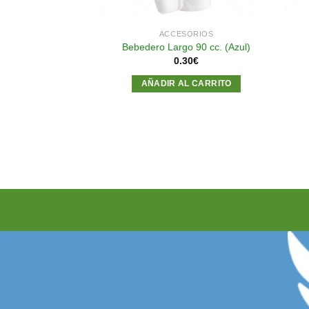
SORIOS
ACCESORIOS
 Canario (azul)
Bebedero Largo 90 cc. (Azul)
15
€
0.30
€
AL CARRITO
AÑADIR AL CARRITO