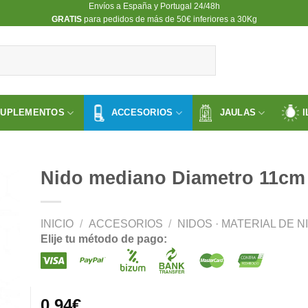
Envíos a España y Portugal 24/48h
​GRATIS
para pedidos de más de 50€ inferiores a 30Kg
SUPLEMENTOS
ACCESORIOS
JAULAS
I
Nido mediano Diametro 11cm 
INICIO
/
ACCESORIOS
/
NIDOS · MATERIAL DE N
ir
Elije tu método de pago:
a
 de
os
0.94
€