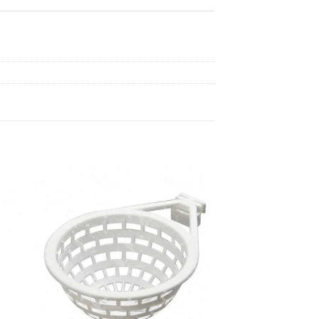
dir
Añadir
a
a la
 de
lista de
eos
deseos