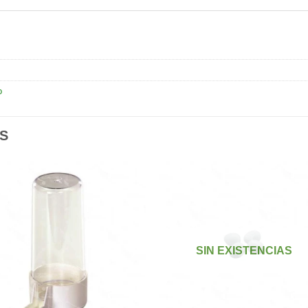
o
S
Añadir
Aña
a la
a l
lista de
lista
SIN EXISTENCIAS
deseos
des