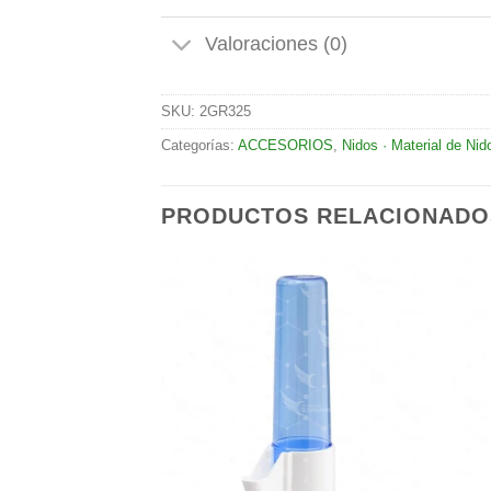
Valoraciones (0)
SKU:
2GR325
Categorías:
ACCESORIOS
,
Nidos · Material de Nid
PRODUCTOS RELACIONADO
Añadir
Añadir
a la
a la
lista de
lista de
deseos
deseos