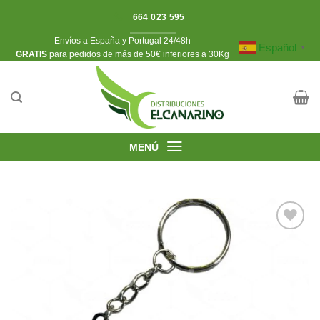
Saltar
664 023 595
al
Envíos a España y Portugal 24/48h
contenido
Español
▼
​GRATIS
para pedidos de más de 50€ inferiores a 30Kg
MENÚ
Añadir
a la
lista de
deseos