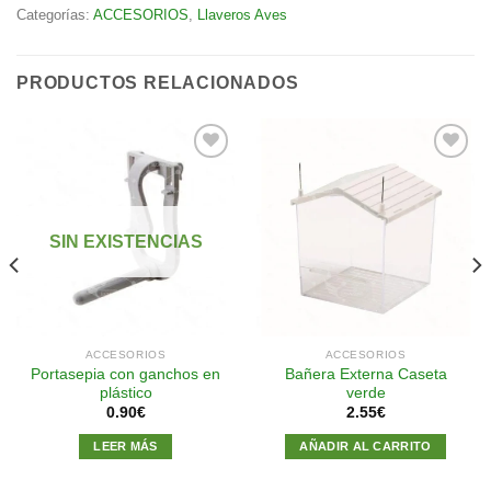
Categorías:
ACCESORIOS
,
Llaveros Aves
PRODUCTOS RELACIONADOS
Añadir
Añadir
a la
a la
SIN EXISTENCIAS
lista de
lista de
deseos
deseos
ACCESORIOS
ACCESORIOS
Portasepia con ganchos en
Bañera Externa Caseta
plástico
verde
0.90
€
2.55
€
LEER MÁS
AÑADIR AL CARRITO