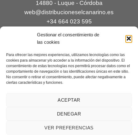
14880 - Luque - Córdoba
web@distribucioneselcanarino.es
+34 664 023 595
Gestionar el consentimiento de
las cookies
Para ofrecer las mejores experiencias, utilizamos tecnologías como las
cookies para almacenar y/o acceder a la información del dispositivo. El
consentimiento de estas tecnologías nos permitirá procesar datos como el
comportamiento de navegación o las identificaciones únicas en este sitio.
Contacto
|
Incidencias
|
Devoluciones
|
No consentir o retirar el consentimiento, puede afectar negativamente a
ciertas características y funciones.
Condiciones generales
Mantenimiento web a cargo de
Creaciones Digitales – mantenimiento web
.
ACEPTAR
DENEGAR
Aviso legal
|
Política de privacidad
|
Condiciones generales de
VER PREFERENCIAS
venta
|
Cookies
Copyright 2026 ©
Distribuciones El Canarino
¿Necesitas ayuda?