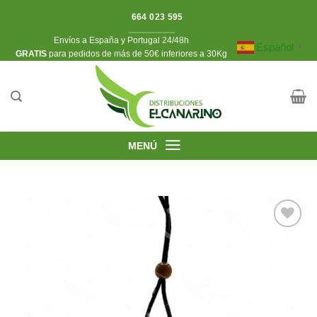
Saltar
664 023 595
al
Envíos a España y Portugal 24/48h
contenido
Español
▼
​GRATIS
para pedidos de más de 50€ inferiores a 30Kg
MENÚ
Añadir
a la
lista de
deseos