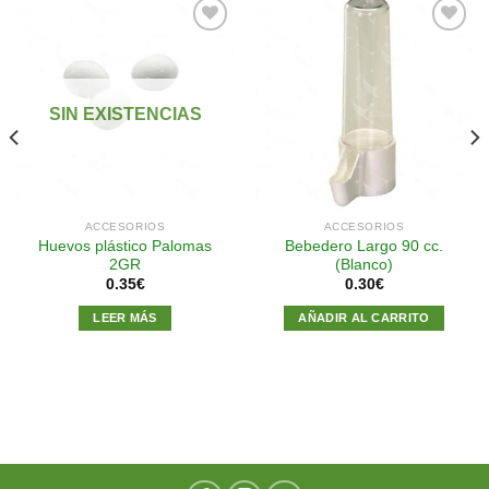
Añadir
Añadir
a la
a la
SIN EXISTENCIAS
lista de
lista de
deseos
deseos
ACCESORIOS
ACCESORIOS
Huevos plástico Palomas
Bebedero Largo 90 cc.
2GR
(Blanco)
0.35
€
0.30
€
LEER MÁS
AÑADIR AL CARRITO